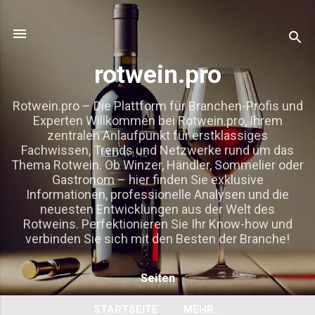
Direkt zum Hauptbereich
rotwein.pro
Rotwein.pro – Die Plattform für Branchen-Profis und
Experten Willkommen bei Rotwein.pro, Ihrem
zentralen Anlaufpunkt für erstklassiges
Fachwissen, Trends und Netzwerke rund um das
Thema Rotwein. Ob Winzer, Händler, Sommelier oder
Gastronom – hier finden Sie exklusive
Informationen, professionelle Analysen und die
neuesten Entwicklungen aus der Welt des
Rotweins. Perfektionieren Sie Ihr Know-how und
verbinden Sie sich mit den Besten der Branche!
Seiten
STARTSEITE
MEHR…