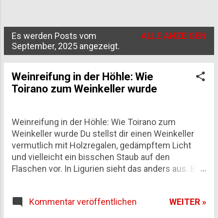
Es werden Posts vom
ALLE ANZEIGEN
P
September, 2025 angezeigt.
o
s
Weinreifung in der Höhle: Wie
Toirano zum Weinkeller wurde
t
s
Weinreifung in der Höhle: Wie Toirano zum
Weinkeller wurde Du stellst dir einen Weinkeller
vermutlich mit Holzregalen, gedämpftem Licht
und vielleicht ein bisschen Staub auf den
Flaschen vor. In Ligurien sieht das anders aus. Bei
Toirano, einem kleinen Ort in der Provinz Savona,
reifen Schaumweine seit über einem Jahrzehnt
WEITER »
Kommentar veröffentlichen
tief im Innern eines Karstmassivs – zwischen
Stalaktiten, die seit Jahrtausenden wachsen, und