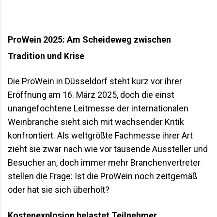
die Frage nach der perfekten Lagerung gefunden
hat. Inhalt Weinreifung in der Höhle: Wie Toirano
zum Weinkeller wurde Die Grotte di Toirano: mehr
ProWein 2025: Am Scheideweg zwischen
als eine Schauhöhle Die Methode "Bollicine in Grotta"
Cantina Durin: die Winzerfamilie hinter dem Projekt
Tradition und Krise
Warum ausgerechnet eine Höhle? Andere
Höhlenkeller im Vergleich Was das für den
Die ProWein in Düsseldorf steht kurz vor ihrer
Geschmack im Glas be...
Eröffnung am 16. März 2025, doch die einst
unangefochtene Leitmesse der internationalen
Weinbranche sieht sich mit wachsender Kritik
konfrontiert. Als weltgrößte Fachmesse ihrer Art
zieht sie zwar nach wie vor tausende Aussteller und
Besucher an, doch immer mehr Branchenvertreter
stellen die Frage: Ist die ProWein noch zeitgemäß
oder hat sie sich überholt?
Kostenexplosion belastet Teilnehmer