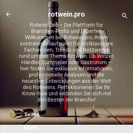
Direkt zum Hauptbereich
rotwein.pro
Rotwein.pro – Die Plattform für
Branchen-Profis und Experten
Willkommen bei Rotwein.pro, Ihrem
zentralen Anlaufpunkt für erstklassiges
Fachwissen, Trends und Netzwerke
rund um das Thema Rotwein. Ob Winzer,
Händler, Sommelier oder Gastronom –
hier finden Sie exklusive Informationen,
professionelle Analysen und die
neuesten Entwicklungen aus der Welt
des Rotweins. Perfektionieren Sie Ihr
Know-how und verbinden Sie sich mit
den Besten der Branche!
Seiten
MEHR…