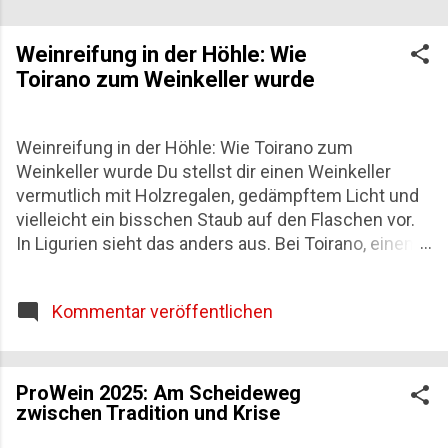
Weinreifung in der Höhle: Wie
Toirano zum Weinkeller wurde
Weinreifung in der Höhle: Wie Toirano zum
Weinkeller wurde Du stellst dir einen Weinkeller
vermutlich mit Holzregalen, gedämpftem Licht und
vielleicht ein bisschen Staub auf den Flaschen vor.
In Ligurien sieht das anders aus. Bei Toirano, einem
kleinen Ort in der Provinz Savona, reifen
Schaumweine seit über einem Jahrzehnt tief im
Kommentar veröffentlichen
Innern eines Karstmassivs – zwischen Stalaktiten,
die seit Jahrtausenden wachsen, und einer Stille, die
nur vom Schritt gelegentlicher Höhlenbesucher
unterbrochen wird. Diese Weinreifung in der Höhle
ProWein 2025: Am Scheideweg
zwischen Tradition und Krise
ist keine Kuriosität, sondern eine der
konsequentesten Antworten, die die Weinwelt auf