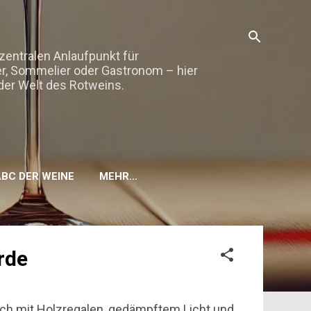
zentralen Anlaufpunkt für
r, Sommelier oder Gastronom – hier
der Welt des Rotweins.
ABC DER WEINE
MEHR…
rde
lich mit Holzregalen, gedämpftem Licht und