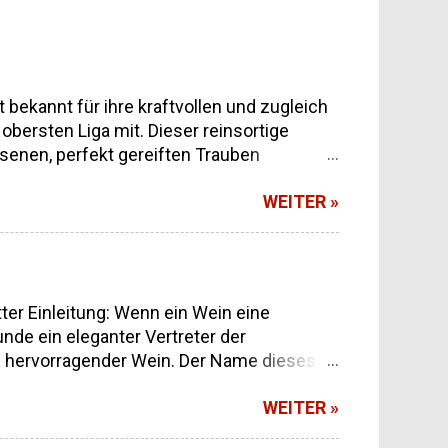
annt für ihre kraftvollen und zugleich
bersten Liga mit. Dieser reinsortige
senen, perfekt gereiften Trauben
r ein enger Freundeskreis unseres Hauses,
WEITER »
 Papstes (!) und Mitglied der Vereinigung
 für echtes Handwerk – kein
rund 800.000 Flaschen pro Jahr stammt aus
Der Marqués del Hueco Tempranillo
er Einleitung: Wenn ein Wein eine
nde ein eleganter Vertreter der
in hervorragender Wein. Der Name dieses
 Frau, voller Herzlichkeit, Stärke und
WEITER »
elten, stand von Anfang an fest: Dieser
d gleichzeitig einen Weißwein schaffen,