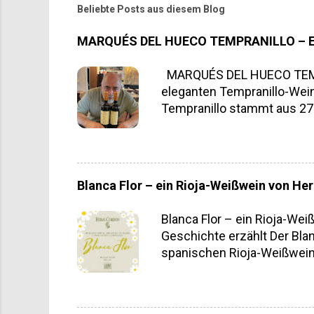
Beliebte Posts aus diesem Blog
MARQUÉS DEL HUECO TEMPRANILLO – 
MARQUÉS DEL HUECO TEMPRA
eleganten Tempranillo-Weine
Tempranillo stammt aus 27 
vinifiziert. Was diesen We
sondern auch ein Garant für 
selbstständiger Familienbe
Industrieprodukt , keine M
Blanca Flor – ein Rioja-Weißwein von H
eigenem Anbau. Und das sc
überzeugt durch ein lebend
Blanca Flor – ein Rioja-We
Geschichte erzählt Der Blan
spanischen Rioja-Weißweine
Weins ist kein Zufall . Bla
Lebensfreude. Als wir dies
Wein soll ihr gewidmet sein