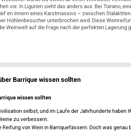
hen vor. In Ligurien sieht das anders aus. Bei Toirano, ein
ef im Innern eines Karstmassivs – zwischen Stalaktiten
icher Höhlenbesucher unterbrochen wird. Diese Weinreifung
ie Weinwelt auf die Frage nach der perfekten Lagerung ge
e Grotte di Toirano: mehr als eine Schauhöhle Die Methode
usgerechnet eine Höhle? Andere Höhlenkeller im Vergle
über Barrique wissen sollten
arrique wissen sollten
 Zivilisation selbst, und im Laufe der Jahrhunderte habe
Weine zu verbessern.
ie Reifung von Wein in Barriquefässern. Doch was genau b