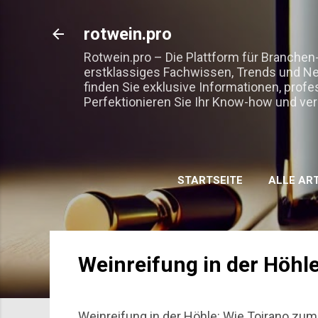
rotwein.pro
Rotwein.pro – Die Plattform für Branchen
erstklassiges Fachwissen, Trends und N
finden Sie exklusive Informationen, prof
Perfektionieren Sie Ihr Know-how und ver
STARTSEITE
ALLE AR
Weinreifung in der Höhl
Weinreifung in der Höhle: Wie Toirano zum