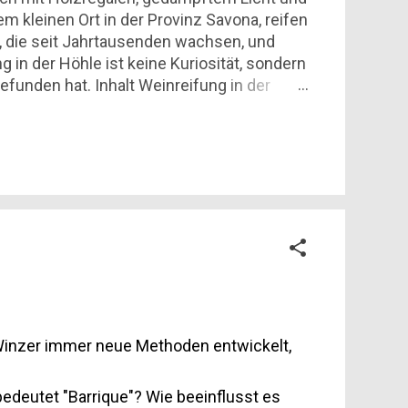
em kleinen Ort in der Provinz Savona, reifen
, die seit Jahrtausenden wachsen, und
 in der Höhle ist keine Kuriosität, sondern
funden hat. Inhalt Weinreifung in der
 "Bollicine in Grotta" Cantina Durin: die
ich Was das für den Geschmack im Glas
n Winzer immer neue Methoden entwickelt,
edeutet "Barrique"? Wie beeinflusst es