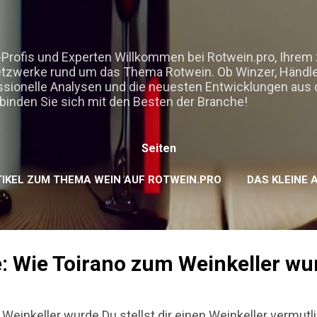
Direkt zum Hauptbereich
-Profis und Experten Willkommen bei Rotwein.pro, Ihrem 
etzwerke rund um das Thema Rotwein. Ob Winzer, Händle
essionelle Analysen und die neuesten Entwicklungen aus 
binden Sie sich mit den Besten der Branche!
Seiten
TIKEL ZUM THEMA WEIN AUF ROTWEIN.PRO
DAS KLEINE 
KOOPERATIONEN, GASTBEITRÄGE, EMPFEHLUNGEN
e: Wie Toirano zum Weinkeller wu
 Weinkeller wurde Du stellst dir einen Weinkeller vermut