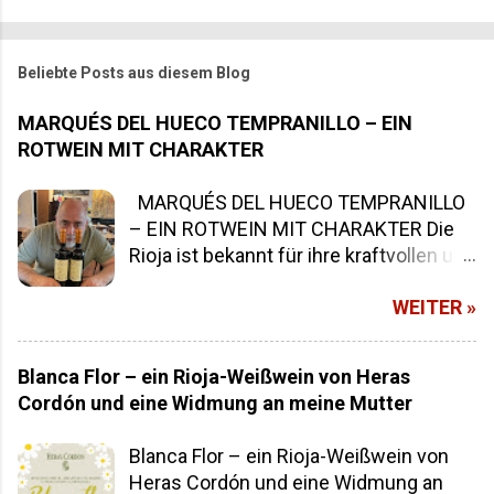
Beliebte Posts aus diesem Blog
MARQUÉS DEL HUECO TEMPRANILLO – EIN
ROTWEIN MIT CHARAKTER
MARQUÉS DEL HUECO TEMPRANILLO
– EIN ROTWEIN MIT CHARAKTER Die
Rioja ist bekannt für ihre kraftvollen und
zugleich eleganten Tempranillo-Weine
WEITER »
– und der Marqués del Hueco
Tempranillo spielt in der obersten Liga
mit. Dieser reinsortige Tempranillo
Blanca Flor – ein Rioja-Weißwein von Heras
stammt aus 27 Jahre alten Reben und
Cordón und eine Widmung an meine Mutter
wird ausschließlich aus
handgelesenen, perfekt gereiften
Blanca Flor – ein Rioja-Weißwein von
Trauben vinifiziert. Was diesen Wein
Heras Cordón und eine Widmung an
besonders macht Die Familie Heras