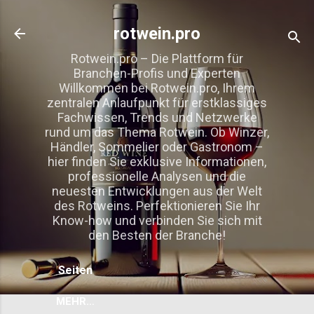
Direkt zum Hauptbereich
rotwein.pro
Rotwein.pro – Die Plattform für
Branchen-Profis und Experten
Willkommen bei Rotwein.pro, Ihrem
zentralen Anlaufpunkt für erstklassiges
Fachwissen, Trends und Netzwerke
rund um das Thema Rotwein. Ob Winzer,
Händler, Sommelier oder Gastronom –
hier finden Sie exklusive Informationen,
professionelle Analysen und die
neuesten Entwicklungen aus der Welt
des Rotweins. Perfektionieren Sie Ihr
Know-how und verbinden Sie sich mit
den Besten der Branche!
Seiten
MEHR…