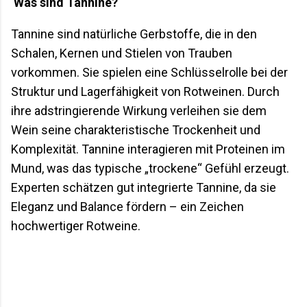
Was sind Tannine?
die Frage nach der perfekten Lagerung gefunden
hat. Inhalt Weinreifung in der Höhle: Wie Toirano
Tannine sind natürliche Gerbstoffe, die in den
zum Weinkeller wurde Die Grotte di Toirano: mehr
Schalen, Kernen und Stielen von Trauben
als eine Schauhöhle Die Methode "Bollicine in Grotta"
vorkommen. Sie spielen eine Schlüsselrolle bei der
Cantina Durin: die Winzerfamilie hinter dem Projekt
Warum ausgerechnet eine Höhle? Andere
Struktur und Lagerfähigkeit von Rotweinen. Durch
Höhlenkeller im Vergleich Was das für den
ihre adstringierende Wirkung verleihen sie dem
Geschmack im Glas be...
Wein seine charakteristische Trockenheit und
Komplexität. Tannine interagieren mit Proteinen im
Mund, was das typische „trockene“ Gefühl erzeugt.
Experten schätzen gut integrierte Tannine, da sie
Eleganz und Balance fördern – ein Zeichen
hochwertiger Rotweine.