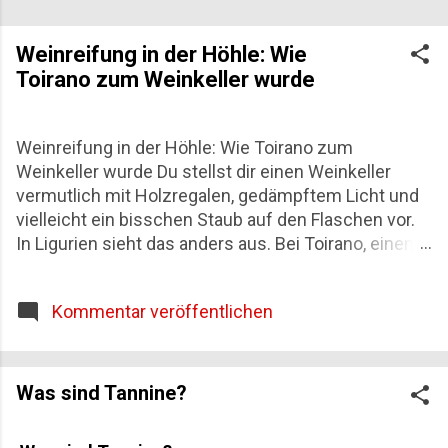
Weinreifung in der Höhle: Wie
Toirano zum Weinkeller wurde
Weinreifung in der Höhle: Wie Toirano zum
Weinkeller wurde Du stellst dir einen Weinkeller
vermutlich mit Holzregalen, gedämpftem Licht und
vielleicht ein bisschen Staub auf den Flaschen vor.
In Ligurien sieht das anders aus. Bei Toirano, einem
kleinen Ort in der Provinz Savona, reifen
Schaumweine seit über einem Jahrzehnt tief im
Kommentar veröffentlichen
Innern eines Karstmassivs – zwischen Stalaktiten,
die seit Jahrtausenden wachsen, und einer Stille, die
nur vom Schritt gelegentlicher Höhlenbesucher
unterbrochen wird. Diese Weinreifung in der Höhle
Was sind Tannine?
ist keine Kuriosität, sondern eine der
konsequentesten Antworten, die die Weinwelt auf