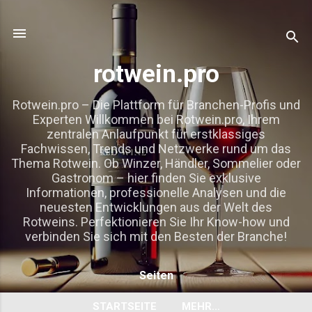
Direkt zum Hauptbereich
rotwein.pro
Rotwein.pro – Die Plattform für Branchen-Profis und
Experten Willkommen bei Rotwein.pro, Ihrem
zentralen Anlaufpunkt für erstklassiges
Fachwissen, Trends und Netzwerke rund um das
Thema Rotwein. Ob Winzer, Händler, Sommelier oder
Gastronom – hier finden Sie exklusive
Informationen, professionelle Analysen und die
neuesten Entwicklungen aus der Welt des
Rotweins. Perfektionieren Sie Ihr Know-how und
verbinden Sie sich mit den Besten der Branche!
Seiten
STARTSEITE
MEHR…