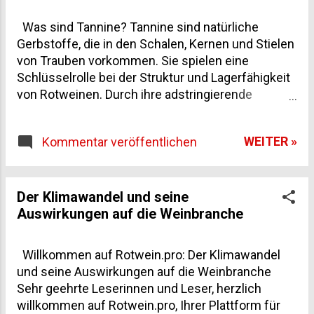
Tannine Tannine sind phenolische Verbindungen,
Kunden gedacht. Handarbeit bei der
die vor allem in den Schalen, Kernen und Stielen
Lese, kleine Kisten. Vergärung in
Was sind Tannine? Tannine sind natürliche
der Trauben vorkommen. Ihre Präsenz im Wein
Edelstahltanks und einige natürlich
Gerbstoffe, die in den Schalen, Kernen und Stielen
hängt primär von der Weinbereitungsmethode ab.
auch Reifung in amerikanischen und
von Trauben vorkommen. Sie spielen eine
Bei der Maischegärung von Rotweinen lösen sich
französischen Barriques.
Schlüsselrolle bei der Struktur und Lagerfähigkeit
die Tannine aus den festen Bestandteilen der
Besonderheit: Unfi...
von Rotweinen. Durch ihre adstringierende
Trauben, insbesondere aus den Schalen und
Wirkung verleihen sie dem Wein seine
Kernen. Zusätzlich können Tannine durch den
charakteristische Trockenheit und Komplexität.
Ausbau im Holzfass eingebracht werden, da
WEITER »
Kommentar veröffentlichen
Tannine interagieren mit Proteinen im Mund, was
Eichenholz selbst reich an diesen Verbindungen
das typische „trockene“ Gefühl erzeugt. Experten
ist. Edelstahltanks und ihre Eigenschaften
schätzen gut integrierte Tannine, da sie Eleganz
Edelstahlt...
und Balance fördern – ein Zeichen hochwertiger
Der Klimawandel und seine
Rotweine.
Auswirkungen auf die Weinbranche
Willkommen auf Rotwein.pro: Der Klimawandel
und seine Auswirkungen auf die Weinbranche
Sehr geehrte Leserinnen und Leser, herzlich
willkommen auf Rotwein.pro, Ihrer Plattform für