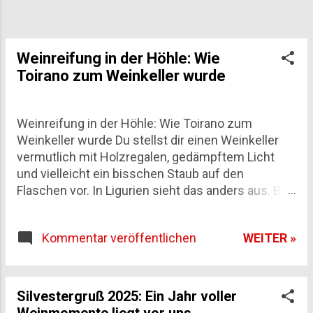
Weinreifung in der Höhle: Wie
P
Toirano zum Weinkeller wurde
o
s
Weinreifung in der Höhle: Wie Toirano zum
t
Weinkeller wurde Du stellst dir einen Weinkeller
s
vermutlich mit Holzregalen, gedämpftem Licht
und vielleicht ein bisschen Staub auf den
Flaschen vor. In Ligurien sieht das anders aus. Bei
Toirano, einem kleinen Ort in der Provinz Savona,
reifen Schaumweine seit über einem Jahrzehnt
WEITER »
Kommentar veröffentlichen
tief im Innern eines Karstmassivs – zwischen
Stalaktiten, die seit Jahrtausenden wachsen, und
einer Stille, die nur vom Schritt gelegentlicher
Höhlenbesucher unterbrochen wird. Diese
Silvestergruß 2025: Ein Jahr voller
Weinreifung in der Höhle ist keine Kuriosität,
Weinmomente liegt vor uns