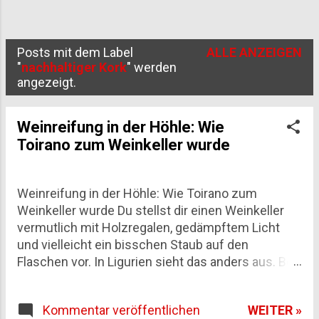
Posts mit dem Label
ALLE ANZEIGEN
P
"
nachhaltiger Kork
" werden
angezeigt.
o
s
Weinreifung in der Höhle: Wie
t
Toirano zum Weinkeller wurde
s
Weinreifung in der Höhle: Wie Toirano zum
Weinkeller wurde Du stellst dir einen Weinkeller
vermutlich mit Holzregalen, gedämpftem Licht
und vielleicht ein bisschen Staub auf den
Flaschen vor. In Ligurien sieht das anders aus. Bei
Toirano, einem kleinen Ort in der Provinz Savona,
reifen Schaumweine seit über einem Jahrzehnt
WEITER »
Kommentar veröffentlichen
tief im Innern eines Karstmassivs – zwischen