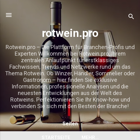
Direkt zum Hauptbereich
rotwein.pro
Rotwein.pro – Die Plattform für Branchen-Profis und
Experten Willkommen bei Rotwein.pro, Ihrem
zentralen Anlaufpunkt für erstklassiges
Fachwissen, Trends und Netzwerke rund um das
Thema Rotwein. Ob Winzer, Händler, Sommelier oder
Gastronom – hier finden Sie exklusive
Informationen, professionelle Analysen und die
neuesten Entwicklungen aus der Welt des
Rotweins. Perfektionieren Sie Ihr Know-how und
verbinden Sie sich mit den Besten der Branche!
Seiten
STARTSEITE
MEHR…